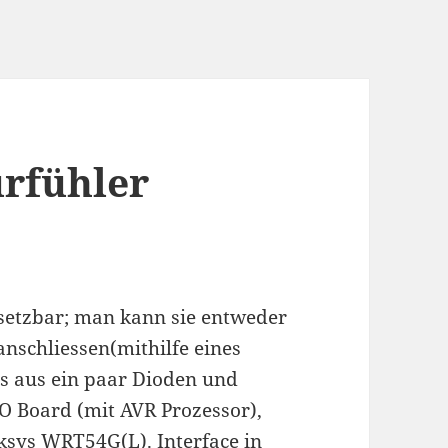
rfühler
insetzbar; man kann sie entweder
 anschliessen(mithilfe eines
es aus ein paar Dioden und
O Board (mit AVR Prozessor),
inksys WRT54G(L). Interface in