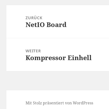
Beitragsnavigation
ZURÜCK
NetIO Board
Vorheriger
Beitrag:
WEITER
Kompressor Einhell
Nächster
Beitrag:
Mit Stolz präsentiert von WordPress